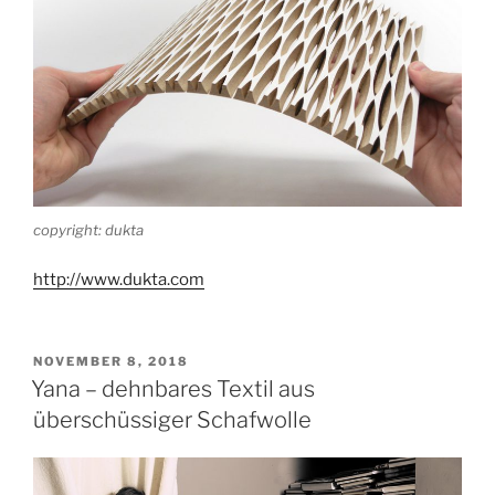
copyright: dukta
http://www.dukta.com
VERÖFFENTLICHT
NOVEMBER 8, 2018
AM
Yana – dehnbares Textil aus
überschüssiger Schafwolle