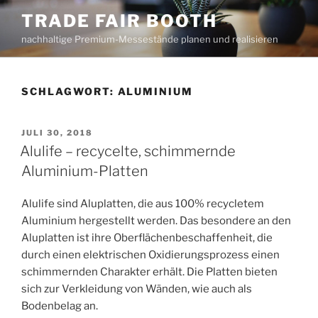
Zum
TRADE FAIR BOOTH
Inhalt
nachhaltige Premium-Messestände planen und realisieren
springen
SCHLAGWORT:
ALUMINIUM
VERÖFFENTLICHT
JULI 30, 2018
AM
Alulife – recycelte, schimmernde
Aluminium-Platten
Alulife sind Aluplatten, die aus 100% recycletem
Aluminium hergestellt werden. Das besondere an den
Aluplatten ist ihre Oberflächenbeschaffenheit, die
durch einen elektrischen Oxidierungsprozess einen
schimmernden Charakter erhält. Die Platten bieten
sich zur Verkleidung von Wänden, wie auch als
Bodenbelag an.