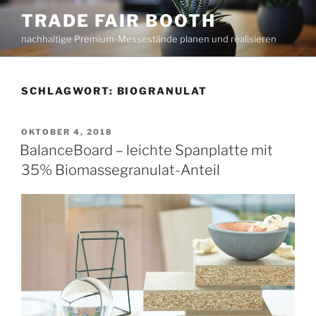
Zum
TRADE FAIR BOOTH
Inhalt
nachhaltige Premium-Messestände planen und realisieren
springen
SCHLAGWORT:
BIOGRANULAT
VERÖFFENTLICHT
OKTOBER 4, 2018
AM
BalanceBoard – leichte Spanplatte mit
35% Biomassegranulat-Anteil