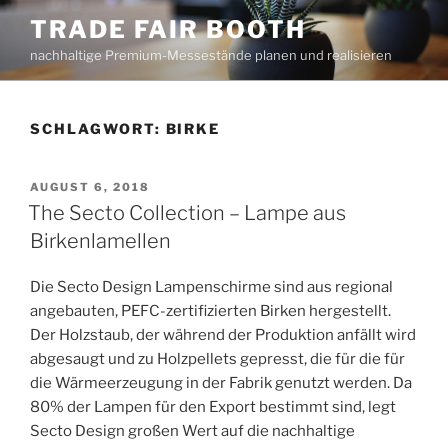
Zum
TRADE FAIR BOOTH
Inhalt
nachhaltige Premium-Messestände planen und realisieren
springen
SCHLAGWORT:
BIRKE
VERÖFFENTLICHT
AUGUST 6, 2018
AM
The Secto Collection – Lampe aus
Birkenlamellen
Die Secto Design Lampenschirme sind aus regional
angebauten, PEFC-zertifizierten Birken hergestellt.
Der Holzstaub, der während der Produktion anfällt wird
abgesaugt und zu Holzpellets gepresst, die für die für
die Wärmeerzeugung in der Fabrik genutzt werden. Da
80% der Lampen für den Export bestimmt sind, legt
Secto Design großen Wert auf die nachhaltige