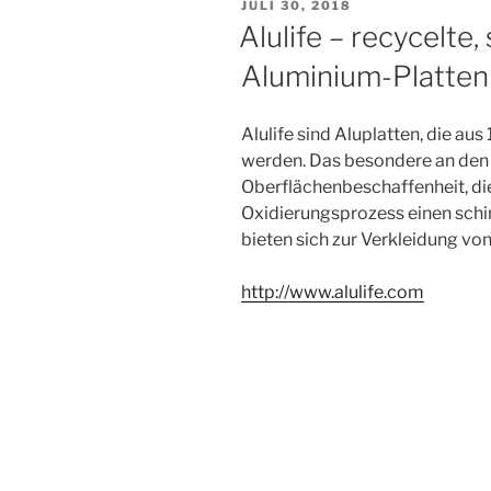
VERÖFFENTLICHT
JULI 30, 2018
AM
Alulife – recycelt
Aluminium-Platten
Alulife sind Aluplatten, die a
werden. Das besondere an den A
Oberflächenbeschaffenheit, die
Oxidierungsprozess einen schi
bieten sich zur Verkleidung vo
http://www.alulife.com