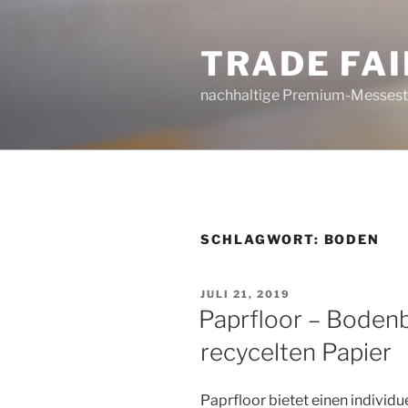
Zum
Inhalt
TRADE FA
springen
nachhaltige Premium-Messestä
SCHLAGWORT:
BODEN
VERÖFFENTLICHT
JULI 21, 2019
AM
Paprfloor – Boden
recycelten Papier
Paprfloor bietet einen individ