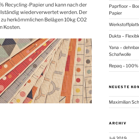
0% Recycling-Papier und kann nach der
Paprfloor – Bo
lständig wiederverwertet werden. Der
Papier
h zu herkömmlichen Belägen 10kg CO2
Werkstoffplatt
n Kosten.
Dukta – Flexibl
Yana – dehnbar
Schafwolle
Repaq – 100% 
NEUESTE KO
Maximilian Sch
ARCHIV
Juli 2019