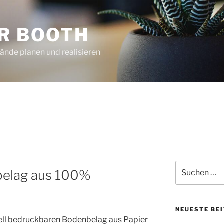
IR BOOTH
nde planen und realisieren
Suchen
belag aus 100%
nach:
NEUESTE BE
uell bedruckbaren Bodenbelag aus Papier