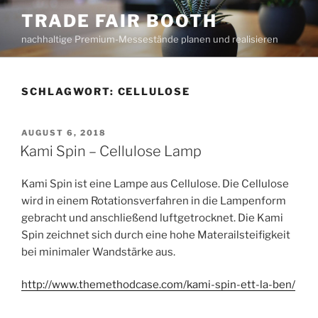
Zum
TRADE FAIR BOOTH
Inhalt
nachhaltige Premium-Messestände planen und realisieren
springen
SCHLAGWORT:
CELLULOSE
VERÖFFENTLICHT
AUGUST 6, 2018
AM
Kami Spin – Cellulose Lamp
Kami Spin ist eine Lampe aus Cellulose. Die Cellulose
wird in einem Rotationsverfahren in die Lampenform
gebracht und anschließend luftgetrocknet. Die Kami
Spin zeichnet sich durch eine hohe Materailsteifigkeit
bei minimaler Wandstärke aus.
http://www.themethodcase.com/kami-spin-ett-la-ben/